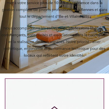
met à votre service
plus de 10 ans d’expérience
dans la
gestion complète de projets professionnels
à Rennes
et dans
tout le département d’
Ille-et-Vilaine (35).
Nous accompagnons les
entreprises, professions libérales,
commerçants,
collectivités et associations dans la conception
et la réalisation de leurs espaces. Notre priorité : allier
esthétique, ergonomie et performance technique pour
des
locaux qui reflètent votre identité.